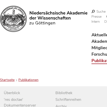
Suche
Presse
Intern
D
Suchen
Aktuell
Akadem
Mitglie
Forsch
Publika
Startseite
Publikationen
Überblick
Bibliothek
'res doctae'
Schriftenreihen
Dokumentenserver
Archiv