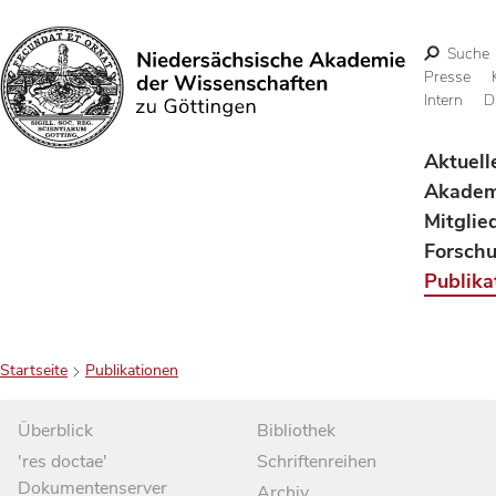
Suche
Presse
Intern
D
Suchen
Aktuell
Akadem
Mitglie
Forsch
Publika
Startseite
Publikationen
Überblick
Bibliothek
'res doctae'
Schriftenreihen
Dokumentenserver
Archiv