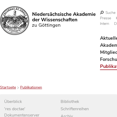
Suche
Presse
Intern
D
Suchen
Aktuell
Akadem
Mitglie
Forsch
Publika
Startseite
Publikationen
Überblick
Bibliothek
'res doctae'
Schriftenreihen
Dokumentenserver
Archiv