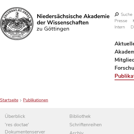
Suche
Presse
Intern
D
Suchen
Aktuell
Akadem
Mitglie
Forsch
Publika
Startseite
Publikationen
Überblick
Bibliothek
'res doctae'
Schriftenreihen
Dokumentenserver
Archiv