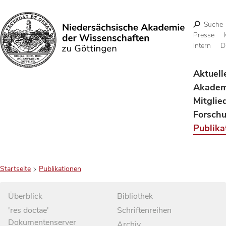
Suche
Presse
Intern
D
Suchen
Aktuell
Akadem
Mitglie
Forsch
Publika
Startseite
Publikationen
Überblick
Bibliothek
'res doctae'
Schriftenreihen
Dokumentenserver
Archiv