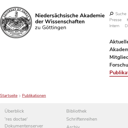
Suche
Presse
Intern
D
Suchen
Aktuell
Akadem
Mitglie
Forsch
Publika
Startseite
Publikationen
Überblick
Bibliothek
'res doctae'
Schriftenreihen
Dokumentenserver
Archiv