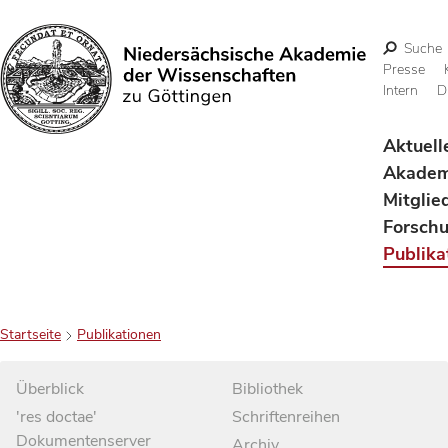
Suche
Presse
Intern
D
Suchen
Aktuell
Akadem
Mitglie
Forsch
Publika
Startseite
Publikationen
Überblick
Bibliothek
'res doctae'
Schriftenreihen
Dokumentenserver
Archiv