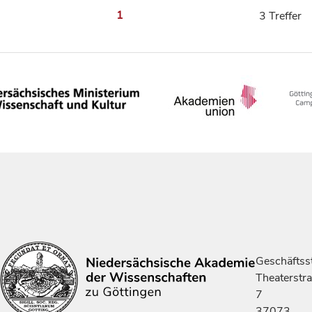
1
3 Treffer
Geschäftsst
Theaterstr
7
37073