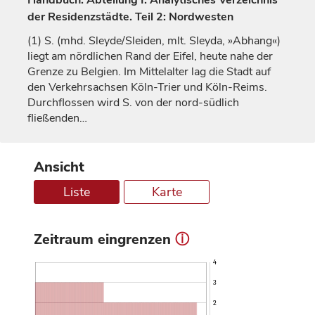
Handbuch. Abteilung I: Analytisches Verzeichnis
der Residenzstädte. Teil 2: Nordwesten
(1)
S. (mhd. Sleyde/Sleiden, mlt. Sleyda, »Abhang«)
liegt am nördlichen Rand der Eifel, heute nahe der
Grenze zu Belgien. Im Mittelalter lag die Stadt auf
den Verkehrsachsen Köln-Trier und Köln-Reims.
Durchflossen wird S. von der nord-südlich
fließenden…
Ansicht
Liste
Karte
Zeitraum eingrenzen
ⓘ
4
3
2