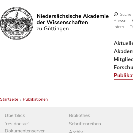
Suche
Presse
Intern
D
Suchen
Aktuell
Akadem
Mitglie
Forsch
Publika
Startseite
Publikationen
Überblick
Bibliothek
'res doctae'
Schriftenreihen
Dokumentenserver
Archiv