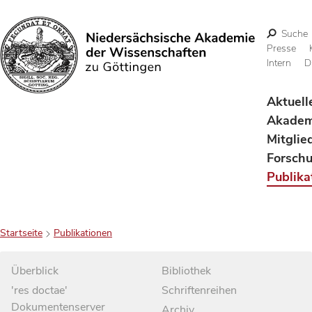
Suche
Presse
Intern
D
Suchen
Aktuell
Akadem
Mitglie
Forsch
Publika
Startseite
Publikationen
Überblick
Bibliothek
'res doctae'
Schriftenreihen
Dokumentenserver
Archiv