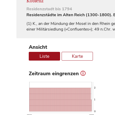
Koblenz
Residenzstadt
bis 1794
Residenzstädte im Alten Reich (1300-1800). Ei
(1)
K., an der Mündung der Mosel in den Rhein ge
einer Militärsiedlung (»Confluentes«); 49 n.Chr
Ansicht
Liste
Karte
Zeitraum eingrenzen
ⓘ
2
1
0