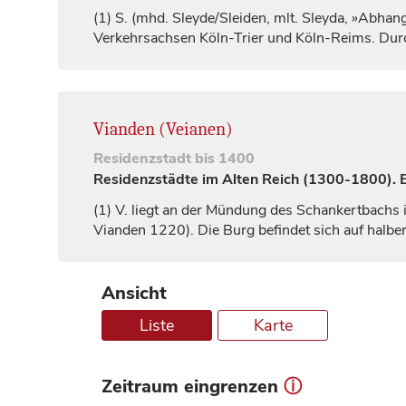
(1)
S. (mhd. Sleyde/Sleiden, mlt. Sleyda, »Abhang«
Verkehrsachsen Köln-Trier und Köln-Reims. Durc
Vianden (Veianen)
Residenzstadt
bis 1400
Residenzstädte im Alten Reich (1300-1800). Ei
(1)
V. liegt an der Mündung des Schankertbachs i
Vianden
1220). Die Burg befindet sich auf halb
Ansicht
Liste
Karte
Zeitraum eingrenzen
ⓘ