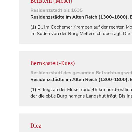
Beilstein (Mosel)
Residenzstadt
bis 1635
Residenzstädte im Alten Reich (1300-1800). Ei
(1)
B., im Cochemer Krampen auf der rechten Mose
im Süden von der Burg Metternich überragt. Di
Bernkastel(-Kues)
Residenzstadt
des gesamten Betrachtungsze
Residenzstädte im Alten Reich (1300-1800). Ei
(1)
B. liegt an der Mosel rund 45 km nord-östlic
der die ebf.e Burg namens
Landshut
trägt. Bis i
Diez