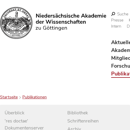
Suche
Presse
Intern
D
Suchen
Aktuell
Akadem
Mitglie
Forsch
Publika
Startseite
Publikationen
Überblick
Bibliothek
'res doctae'
Schriftenreihen
Dokumentenserver
Archiv