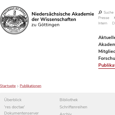
Suche
Presse
Intern
D
Suchen
Aktuell
Akadem
Mitglie
Forsch
Publika
Startseite
Publikationen
Überblick
Bibliothek
'res doctae'
Schriftenreihen
Dokumentenserver
Archiv