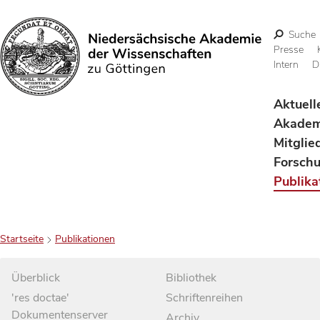
Suche
Presse
Intern
D
Suchen
Aktuell
Akadem
Mitglie
Forsch
Publika
Startseite
Publikationen
Überblick
Bibliothek
'res doctae'
Schriftenreihen
Dokumentenserver
Archiv