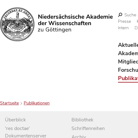
Suche
Presse
Intern
D
Suchen
Aktuell
Akadem
Mitglie
Forsch
Publika
Startseite
Publikationen
Überblick
Bibliothek
'res doctae'
Schriftenreihen
Dokumentenserver
Archiv