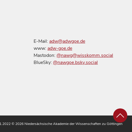
E-Mail:
adw@adwgoe.de
www:
adw-goe.de
Mastodon:
@nawg@wisskomm.social
BlueSky:
@nawgoe.bsky.social
.11.2022
© 2026 Niedersächsische Akademie der Wissenschaften zu Göttingen