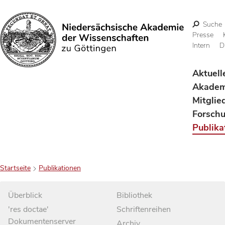
Suche
Presse
Intern
D
Suchen
Aktuell
Akadem
Mitglie
Forsch
Publika
Startseite
Publikationen
Überblick
Bibliothek
'res doctae'
Schriftenreihen
Dokumentenserver
Archiv