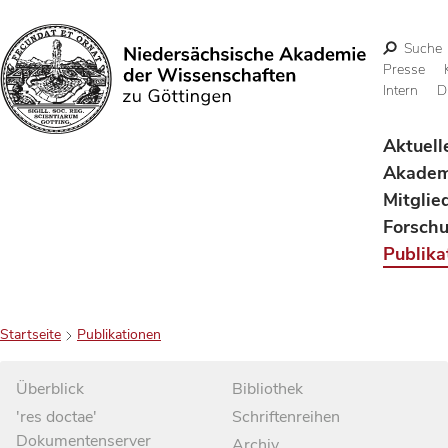
Suche
Presse
Intern
D
Suchen
Aktuell
Akadem
Mitglie
Forsch
Publika
Startseite
Publikationen
Überblick
Bibliothek
'res doctae'
Schriftenreihen
Dokumentenserver
Archiv