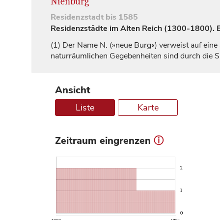
Nienburg
Residenzstadt
bis 1585
Residenzstädte im Alten Reich (1300-1800). Ei
(1)
Der Name N. (»neue Burg«) verweist auf eine 
naturräumlichen Gegebenheiten sind durch die S
Ansicht
Liste
Karte
Zeitraum eingrenzen
ⓘ
2
1
0