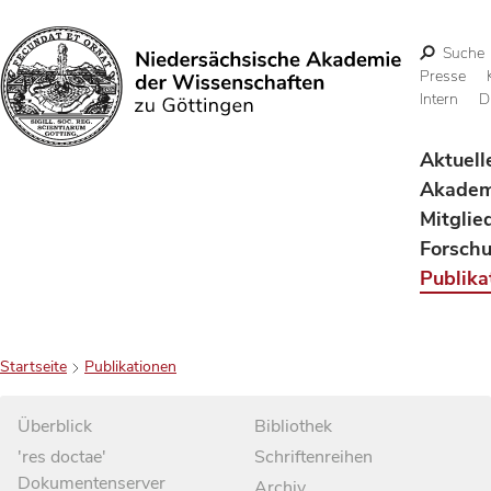
Suche
Presse
Intern
D
Suchen
Aktuell
Akadem
Mitglie
Forsch
Publika
Startseite
Publikationen
Überblick
Bibliothek
'res doctae'
Schriftenreihen
Dokumentenserver
Archiv