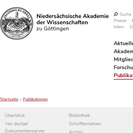
Suche
Presse
Intern
D
Suchen
Aktuell
Akadem
Mitglie
Forsch
Publika
Startseite
Publikationen
Überblick
Bibliothek
'res doctae'
Schriftenreihen
Dokumentenserver
Archiv