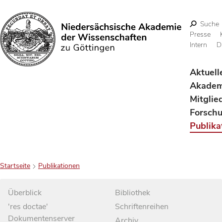
Suche
Presse
Intern
D
Suchen
Aktuell
Akadem
Mitglie
Forsch
Publika
Startseite
Publikationen
Überblick
Bibliothek
'res doctae'
Schriftenreihen
Dokumentenserver
Archiv