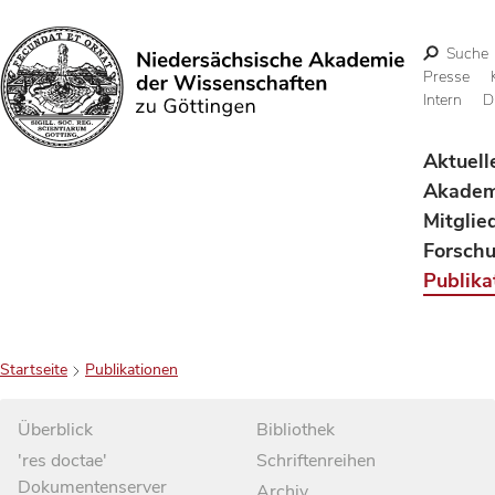
Suche
Presse
Intern
D
Suchen
Aktuell
Akadem
Mitglie
Forsch
Publika
Startseite
Publikationen
Überblick
Bibliothek
'res doctae'
Schriftenreihen
Dokumentenserver
Archiv