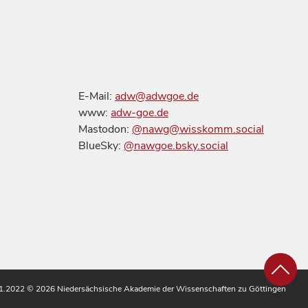
E-Mail:
adw@adwgoe.de
www:
adw-goe.de
Mastodon:
@nawg@wisskomm.social
BlueSky:
@nawgoe.bsky.social
.11.2022
© 2026 Niedersächsische Akademie der Wissenschaften zu Göttingen