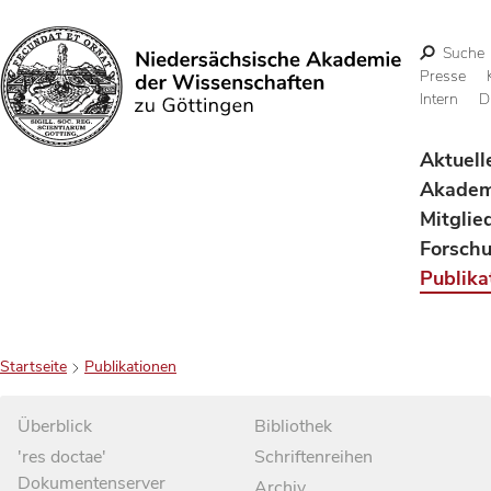
Suche
Presse
Intern
D
Suchen
Aktuell
Akadem
Mitglie
Forsch
Publika
Startseite
Publikationen
Überblick
Bibliothek
'res doctae'
Schriftenreihen
Dokumentenserver
Archiv