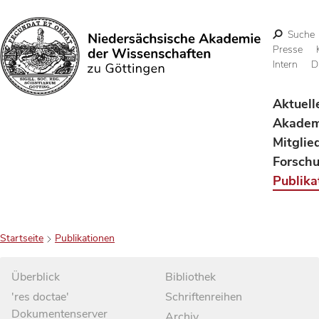
Suche
Presse
Intern
D
Suchen
Aktuell
Akadem
Mitglie
Forsch
Publika
Startseite
Publikationen
Überblick
Bibliothek
'res doctae'
Schriftenreihen
Dokumentenserver
Archiv