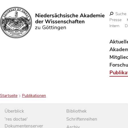
Suche
Presse
Intern
D
Suchen
Aktuell
Akadem
Mitglie
Forsch
Publika
Startseite
Publikationen
Überblick
Bibliothek
'res doctae'
Schriftenreihen
Dokumentenserver
Archiv