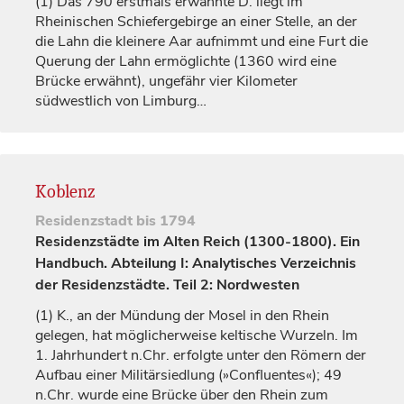
(1)
Das 790 erstmals erwähnte D. liegt im
Rheinischen Schiefergebirge an einer Stelle, an der
die Lahn die kleinere Aar aufnimmt und eine Furt die
Querung der Lahn ermöglichte (1360 wird eine
Brücke erwähnt), ungefähr vier Kilometer
südwestlich von
Limburg
…
Koblenz
Residenzstadt
bis 1794
Residenzstädte im Alten Reich (1300-1800). Ein
Handbuch. Abteilung I: Analytisches Verzeichnis
der Residenzstädte. Teil 2: Nordwesten
(1)
K., an der Mündung der Mosel in den Rhein
gelegen, hat möglicherweise keltische Wurzeln. Im
1.
Jahrhundert
n.Chr. erfolgte unter den Römern der
Aufbau einer Militärsiedlung (»Confluentes«); 49
n.Chr. wurde eine Brücke über den Rhein zum