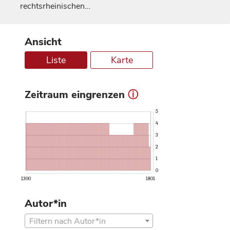
rechtsrheinischen…
Ansicht
Liste
Karte
Zeitraum eingrenzen
ⓘ
5
4
3
2
1
0
1300
1801
Autor*in
Filtern nach Autor*in