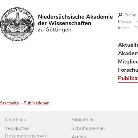
Suche
Presse
Intern
D
Suchen
Aktuell
Akadem
Mitglie
Forsch
Publika
Startseite
Publikationen
Überblick
Bibliothek
'res doctae'
Schriftenreihen
Dokumentenserver
Archiv