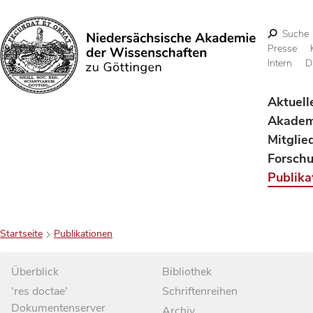
Suche
Presse
Intern
D
Suchen
Aktuell
Akadem
Mitglie
Forsch
Publika
Startseite
Publikationen
Überblick
Bibliothek
'res doctae'
Schriftenreihen
Dokumentenserver
Archiv