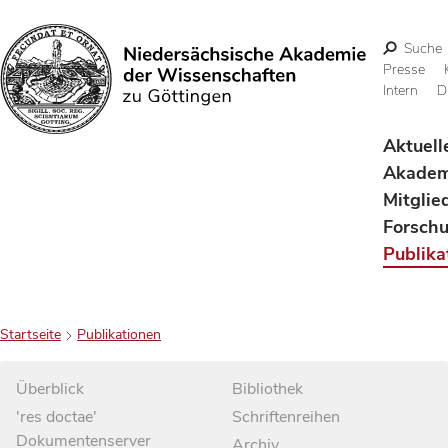
Suche
Presse
Intern
D
Suchen
Aktuell
Akadem
Mitglie
Forsch
Publika
Startseite
Publikationen
Überblick
Bibliothek
'res doctae'
Schriftenreihen
Dokumentenserver
Archiv