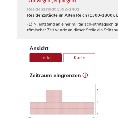
Nimwegen (Nijmegen)
Residenzstadt
1392-1481
Residenzstädte im Alten Reich (1300-1800). Ei
(1)
N. entstand an einer militärisch-strategisch 
römischer Zeit wurde an dieser Stelle ein Stützp
Ansicht
Liste
Karte
Zeitraum eingrenzen
ⓘ
2
1
0