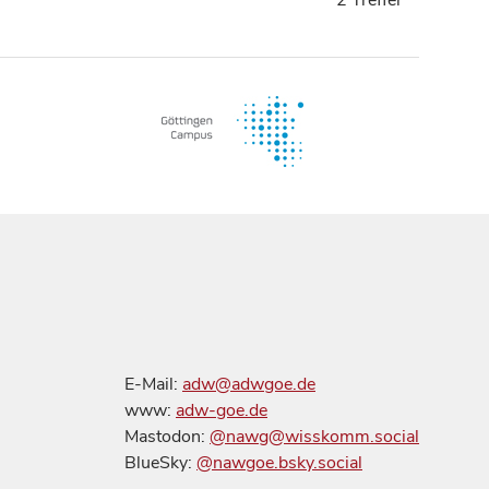
E-Mail:
adw@adwgoe.de
www:
adw-goe.de
Mastodon:
@nawg@wisskomm.social
BlueSky:
@nawgoe.bsky.social