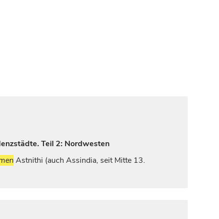
denzstädte. Teil 2: Nordwesten
men
Astnithi
(auch
Assindia
, seit Mitte 13.