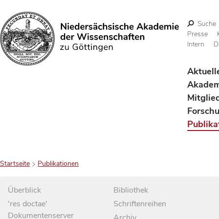
Suche
Presse
Intern
D
Suchen
Aktuell
Akadem
Mitglie
Forsch
Publika
Startseite
Publikationen
Überblick
Bibliothek
'res doctae'
Schriftenreihen
Dokumentenserver
Archiv