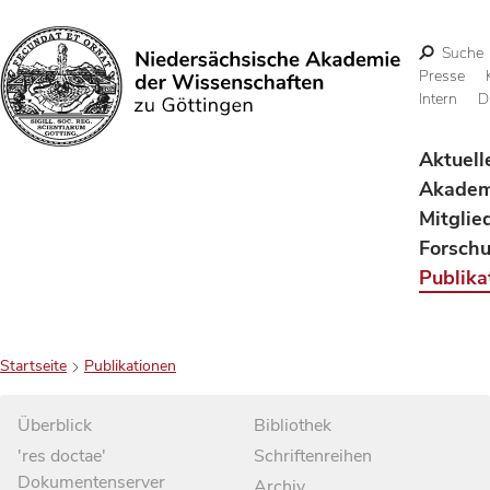
Suche
Presse
Intern
D
Suchen
Aktuell
Akadem
Mitglie
Forsch
Publika
Startseite
Publikationen
Überblick
Bibliothek
'res doctae'
Schriftenreihen
Dokumentenserver
Archiv