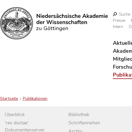
Suche
Presse
Intern
D
Suchen
Aktuell
Akadem
Mitglie
Forsch
Publika
Startseite
Publikationen
Überblick
Bibliothek
'res doctae'
Schriftenreihen
Dokumentenserver
Archiv