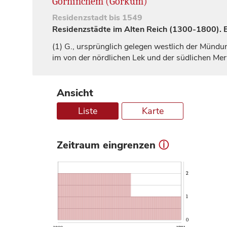
Gorninchem (Gorkum)
Residenzstadt
bis 1549
Residenzstädte im Alten Reich (1300-1800). Ei
(1)
G., ursprünglich gelegen westlich der Mündun
im von der nördlichen Lek und der südlichen Me
Ansicht
Liste
Karte
Zeitraum eingrenzen
ⓘ
2
1
0