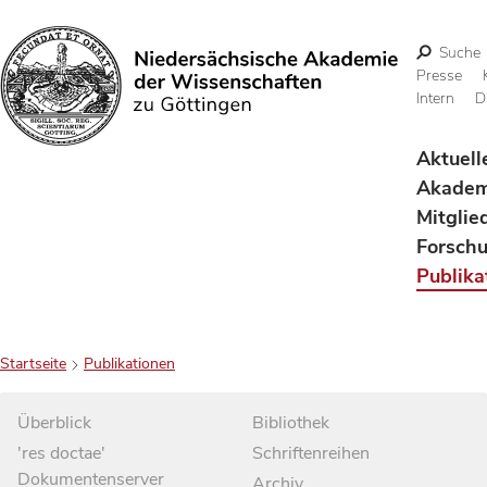
Suche
Presse
Intern
D
Suchen
Aktuell
Akadem
Mitglie
Forsch
Publika
Startseite
Publikationen
Überblick
Bibliothek
'res doctae'
Schriftenreihen
Dokumentenserver
Archiv