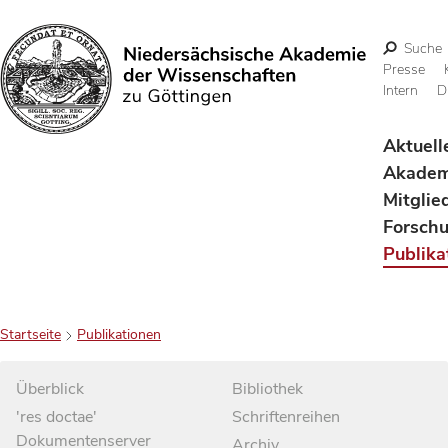
Suche
Presse
Intern
D
Suchen
Aktuell
Akadem
Mitglie
Forsch
Publika
Startseite
Publikationen
Überblick
Bibliothek
'res doctae'
Schriftenreihen
Dokumentenserver
Archiv