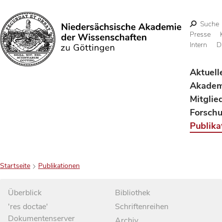
Suche
Presse
Intern
D
Suchen
Aktuell
Akadem
Mitglie
Forsch
Publika
Startseite
Publikationen
Überblick
Bibliothek
'res doctae'
Schriftenreihen
Dokumentenserver
Archiv