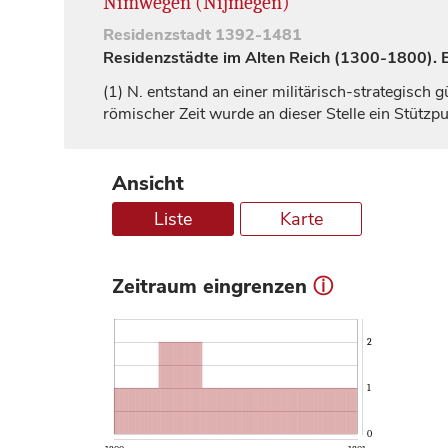
Nimwegen (Nijmegen)
Residenzstadt
1392-1481
Residenzstädte im Alten Reich (1300-1800). Ei
(1)
N. entstand an einer militärisch-strategisch 
römischer Zeit wurde an dieser Stelle ein Stützp
Ansicht
Liste
Karte
Zeitraum eingrenzen
ⓘ
2
1
0