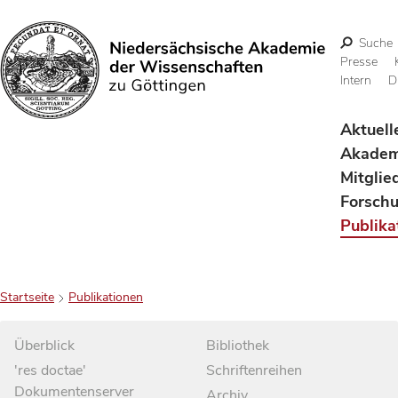
Suche
Presse
Intern
D
Suchen
Aktuell
Akadem
Mitglie
Forsch
Publika
Startseite
Publikationen
Überblick
Bibliothek
'res doctae'
Schriftenreihen
Dokumentenserver
Archiv