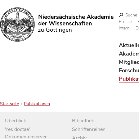
Suche
Presse
Intern
D
Suchen
Aktuell
Akadem
Mitglie
Forsch
Publika
Startseite
Publikationen
Überblick
Bibliothek
'res doctae'
Schriftenreihen
Dokumentenserver
Archiv