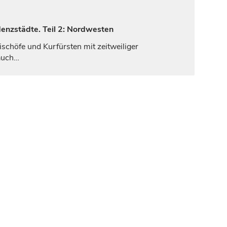
denzstädte. Teil 2: Nordwesten
ischöfe
und
Kurfürsten
mit zeitweiliger
auch…