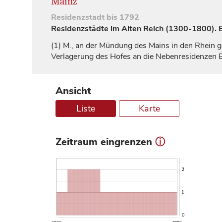
Mainz
Residenzstadt
bis 1792
Residenzstädte im Alten Reich (1300-1800). Ei
(1)
M., an der Mündung des Mains in den Rhein g
Verlagerung des Hofes an die Nebenresidenzen
E
Ansicht
Liste
Karte
Zeitraum eingrenzen
ⓘ
2
1
0