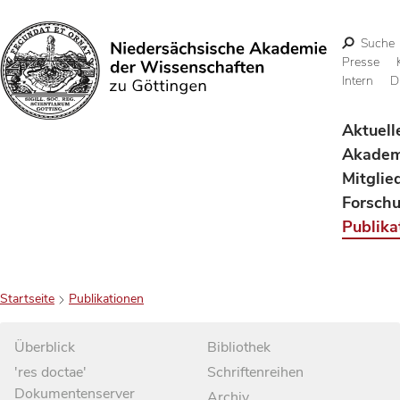
Suche
Presse
Intern
D
Suchen
Aktuell
Akadem
Mitglie
Forsch
Publika
Startseite
Publikationen
Überblick
Bibliothek
'res doctae'
Schriftenreihen
Dokumentenserver
Archiv