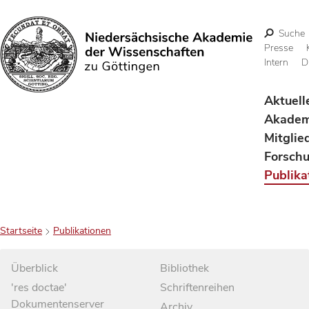
Suche
Presse
Intern
D
Suchen
Aktuell
Akadem
Mitglie
Forsch
Publika
Startseite
Publikationen
Überblick
Bibliothek
'res doctae'
Schriftenreihen
Dokumentenserver
Archiv