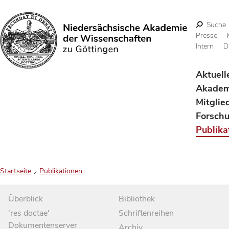
Suche
Presse
Intern
D
Suchen
Aktuell
Akadem
Mitglie
Forsch
Publika
Startseite
Publikationen
Überblick
Bibliothek
'res doctae'
Schriftenreihen
Dokumentenserver
Archiv