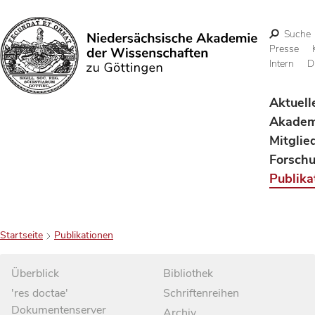
Suche
Presse
Intern
D
Suchen
Aktuell
Akadem
Mitglie
Forsch
Publika
Startseite
Publikationen
Überblick
Bibliothek
'res doctae'
Schriftenreihen
Dokumentenserver
Archiv