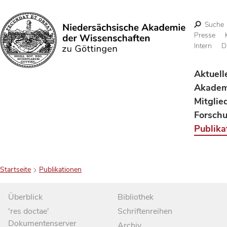
Suche
Presse
Intern
D
Suchen
Aktuell
Akadem
Mitglie
Forsch
Publika
Startseite
Publikationen
Überblick
Bibliothek
'res doctae'
Schriftenreihen
Dokumentenserver
Archiv