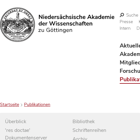
Suche
Presse
Intern
D
Suchen
Aktuell
Akadem
Mitglie
Forsch
Publika
Startseite
Publikationen
Überblick
Bibliothek
'res doctae'
Schriftenreihen
Dokumentenserver
Archiv