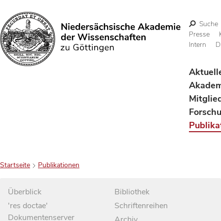
Suche
Presse
Intern
D
Suchen
Aktuell
Akadem
Mitglie
Forsch
Publika
Startseite
Publikationen
Überblick
Bibliothek
'res doctae'
Schriftenreihen
Dokumentenserver
Archiv