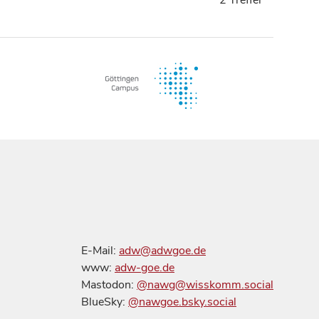
E-Mail:
adw@adwgoe.de
www:
adw-goe.de
Mastodon:
@nawg@wisskomm.social
BlueSky:
@nawgoe.bsky.social