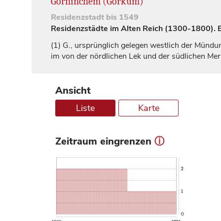
Gorninchem (Gorkum)
Residenzstadt
bis 1549
Residenzstädte im Alten Reich (1300-1800). Ei
(1)
G., ursprünglich gelegen westlich der Mündun
im von der nördlichen Lek und der südlichen Me
Ansicht
Liste
Karte
Zeitraum eingrenzen
ⓘ
2
1
0